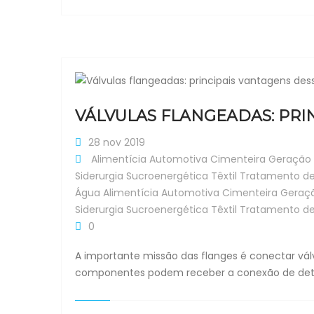
VÁLVULAS FLANGEADAS: PRI
28 nov 2019
Alimentícia
Automotiva
Cimenteira
Geração 
Siderurgia
Sucroenergética
Têxtil
Tratamento d
Água
Alimentícia
Automotiva
Cimenteira
Geraçã
Siderurgia
Sucroenergética
Têxtil
Tratamento d
0
A importante missão das flanges é conectar válvu
componentes podem receber a conexão de deter