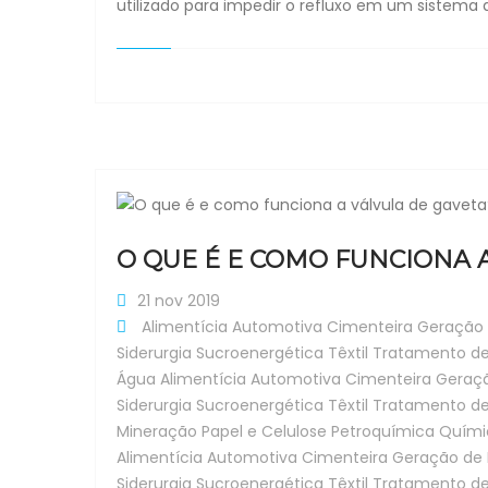
utilizado para impedir o refluxo em um sistema 
O QUE É E COMO FUNCIONA 
21 nov 2019
Alimentícia
Automotiva
Cimenteira
Geração 
Siderurgia
Sucroenergética
Têxtil
Tratamento d
Água
Alimentícia
Automotiva
Cimenteira
Geraçã
Siderurgia
Sucroenergética
Têxtil
Tratamento d
Mineração
Papel e Celulose
Petroquímica
Quími
Alimentícia
Automotiva
Cimenteira
Geração de 
Siderurgia
Sucroenergética
Têxtil
Tratamento d