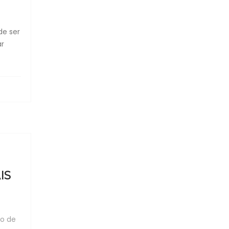
de ser
ar
IS
o de