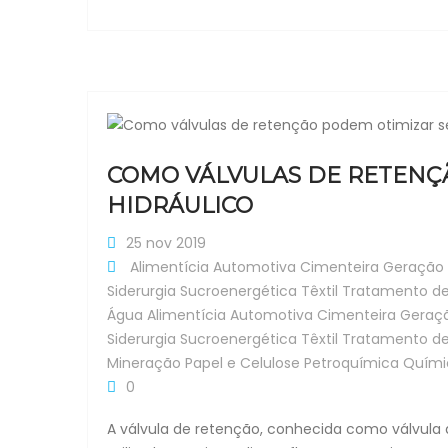
COMO VÁLVULAS DE RETENÇ
HIDRÁULICO
25 nov 2019
Alimentícia
Automotiva
Cimenteira
Geração 
Siderurgia
Sucroenergética
Têxtil
Tratamento d
Água
Alimentícia
Automotiva
Cimenteira
Geraçã
Siderurgia
Sucroenergética
Têxtil
Tratamento d
Mineração
Papel e Celulose
Petroquímica
Quími
0
A válvula de retenção, conhecida como válvula a