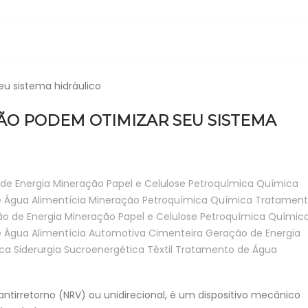
ÃO PODEM OTIMIZAR SEU SISTEMA
de Energia
Mineração
Papel e Celulose
Petroquímica
Química
e Água
Alimentícia
Mineração
Petroquímica
Química
Tratament
o de Energia
Mineração
Papel e Celulose
Petroquímica
Químic
e Água
Alimentícia
Automotiva
Cimenteira
Geração de Energia
ca
Siderurgia
Sucroenergética
Têxtil
Tratamento de Água
ntirretorno (NRV) ou unidirecional, é um dispositivo mecânico