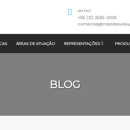
MATRIZ
+55 (31) 2565-2005
comercial@casadasvalvu
CAS
ÁREAS DE ATUAÇÃO
REPRESENTAÇÕES
PRODU
BLOG