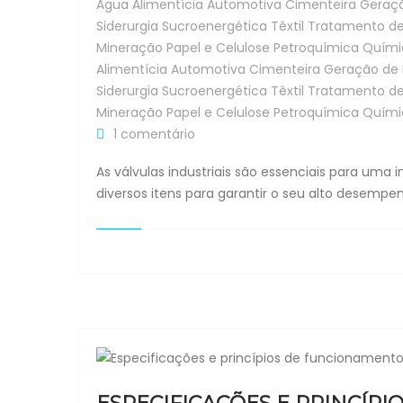
Água
Alimentícia
Automotiva
Cimenteira
Geraçã
Siderurgia
Sucroenergética
Têxtil
Tratamento d
Mineração
Papel e Celulose
Petroquímica
Quími
Alimentícia
Automotiva
Cimenteira
Geração de 
Siderurgia
Sucroenergética
Têxtil
Tratamento d
Mineração
Papel e Celulose
Petroquímica
Quími
1 comentário
As válvulas industriais são essenciais para uma
diversos itens para garantir o seu alto desemp