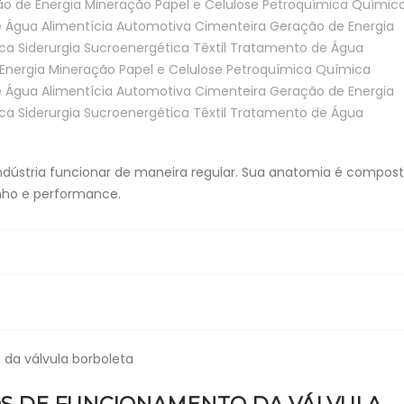
o de Energia
Mineração
Papel e Celulose
Petroquímica
Químic
e Água
Alimentícia
Automotiva
Cimenteira
Geração de Energia
ca
Siderurgia
Sucroenergética
Têxtil
Tratamento de Água
Energia
Mineração
Papel e Celulose
Petroquímica
Química
e Água
Alimentícia
Automotiva
Cimenteira
Geração de Energia
ca
Siderurgia
Sucroenergética
Têxtil
Tratamento de Água
 indústria funcionar de maneira regular. Sua anatomia é compos
enho e performance.