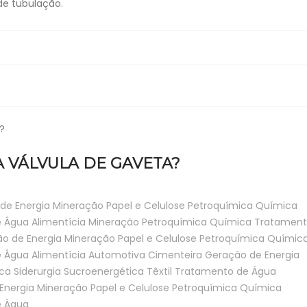
de tubulação.
A VÁLVULA DE GAVETA?
de Energia
Mineração
Papel e Celulose
Petroquímica
Química
e Água
Alimentícia
Mineração
Petroquímica
Química
Tratament
o de Energia
Mineração
Papel e Celulose
Petroquímica
Químic
e Água
Alimentícia
Automotiva
Cimenteira
Geração de Energia
ca
Siderurgia
Sucroenergética
Têxtil
Tratamento de Água
Energia
Mineração
Papel e Celulose
Petroquímica
Química
e Água