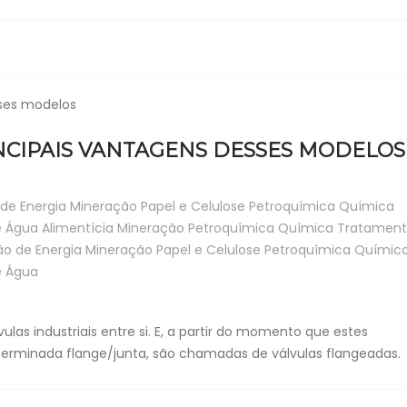
NCIPAIS VANTAGENS DESSES MODELOS
de Energia
Mineração
Papel e Celulose
Petroquímica
Química
e Água
Alimentícia
Mineração
Petroquímica
Química
Tratament
o de Energia
Mineração
Papel e Celulose
Petroquímica
Químic
e Água
las industriais entre si. E, a partir do momento que estes
minada flange/junta, são chamadas de válvulas flangeadas.