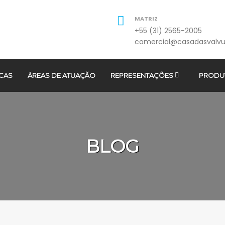
MATRIZ
+55 (31) 2565-2005
comercial@casadasvalvu
CAS
ÁREAS DE ATUAÇÃO
REPRESENTAÇÕES
PRODU
BLOG