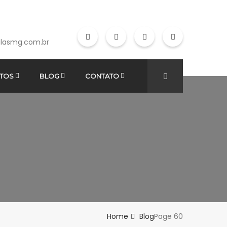
lasmg.com.br
TOS
BLOG
CONTATO
Home
Blog
Page 60