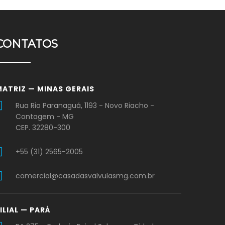
CONTATOS
MATRIZ — MINAS GERAIS
Rua Rio Paranaguá, 1193 - Novo Riacho -
Contagem - MG
CEP. 32280-300
+55 (31) 2565-2005
comercial@casadasvalvulasmg.com.br
ILIAL — PARÁ