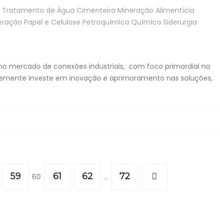
Tratamento de Água
Cimenteira
Mineração
Alimentícia
eração
Papel e Celulose
Petroquímica
Química
Siderurgia
no mercado de conexões industriais, com foco primordial na
antemente investe em inovação e aprimoramento nas soluções,
59
61
62
72
60
…