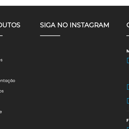
DUTOS
SIGA NO INSTAGRAM
es
entação
os
e
F