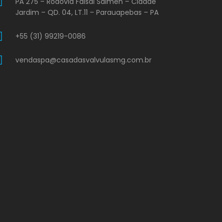
PA 275 – Rodovia Faisal Salmen – Cidade
Jardim – QD. 04, LT.11 – Parauapebas – PA
+55 (31) 99219-0086
vendaspa@casadasvalvulasmg.com.br