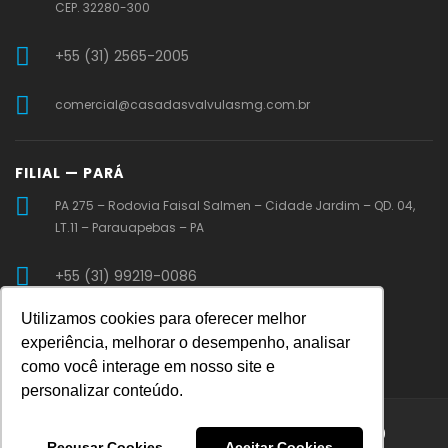
CEP. 32280-300
+55 (31) 2565-2005
comercial@casadasvalvulasmg.com.br
FILIAL — PARÁ
PA 275 – Rodovia Faisal Salmen – Cidade Jardim – QD. 04,
LT.11 – Parauapebas – PA
+55 (31) 99219-0086
Utilizamos cookies para oferecer melhor
vendaspa@casadasvalvulasmg.com.br
experiência, melhorar o desempenho, analisar
como você interage em nosso site e
personalizar conteúdo.
Casa das Válvulas © 2026 | 23.361.254/0001-30
Recusar Cookies
Aceitar Cookies