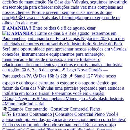
𝐄́ 𝐀𝐌𝐀𝐍𝐇𝐀̃!! Entre os dias 6 e 8 de agosto, estar
🚀 Estamos Contratando | Consultor Comercial Pleno