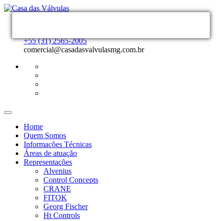
MATRIZ
+55 (31) 2565-2005
comercial@casadasvalvulasmg.com.br
Home
Quem Somos
Informações Técnicas
Áreas de atuação
Representações
Alvenius
Control Concepts
CRANE
FITOK
Georg Fischer
Ht Controls