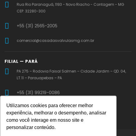
Rua Rio Paranaguá, 1193 - Novo Riacho - Contagem - MG
CEP. 32280-300
+55 (31) 2565-2005
comercial@casadasvalvulasmg.com.br
FILIAL — PARÁ
PA 275 – Rodovia Faisal Salmen – Cidade Jardim – QD. 04,
LT.11 – Parauapebas – PA
+55 (31) 99219-0086
Utilizamos cookies para oferecer melhor
vendaspa@casadasvalvulasmg.com.br
experiência, melhorar o desempenho, analisar
como você interage em nosso site e
personalizar conteúdo.