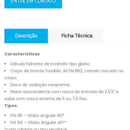
ENTRE EM CONTATO
Descrição
Ficha Técnica
Características
Válvula hidrante de incêndio tipo globo;
Corpo de bronze fundido, ASTM B62, castelo roscado no
corpo;
Disco de vedação neopreme;
Haste asacendente com rosca de entrada de 2.1/2” e
saísa com rosca externa de 5 ou 7,5 fios.
Tipos:
FIG 95 – Globo Angular 90°
FIG 94 – Globo Angular 45°*
*com valante ou tipo recalque