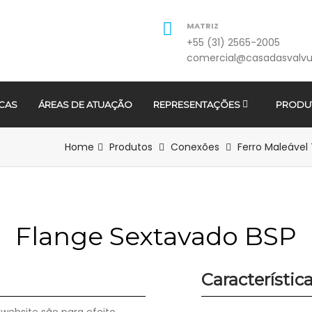
MATRIZ
+55 (31) 2565-2005
comercial@casadasvalvu
CAS
ÁREAS DE ATUAÇÃO
REPRESENTAÇÕES
PRODU
Home
Produtos
Conexões
Ferro Maleável
Flange Sextavado BSP
Característic