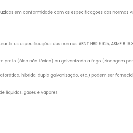
zidas em conformidade com as especificações das normas ABNT N
antir as especificações das normas ABNT NBR 6925, ASME B 16.3 
 preto (óleo não tóxico) ou galvanizado a fogo (zincagem por
aforética, híbrida, dupla galvanização, etc.) podem ser fornecid
e líquidos, gases e vapores.