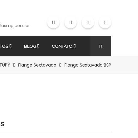
lasmg.com.br
TOS
BLOG
CONTATO
 TUPY
Flange Sextavado
Flange Sextavado BSP
as