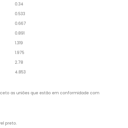
0.34
0.533
0.667
0.891
1.319
1.975
2.78
4.853
exceto as uniões que estão em conformidade com
l preto.