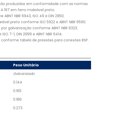
 são produzidas em conformidade com as normas
A 197 em ferro maleável preto.
 ABNT NBR 6943, ISO 49 e DIN 2950;
eável preto conforme ISO 5922 e ABNT NBR 6590;
al por galvanização conforme ABNT NBR 6323;
ISO 7-1, DIN 2999 e ABNT NBR 6414;
o conforme tabela de pressões para conexões BSP.
Peso Unitário
Galvanizado
0.144
0.165
0.186
0.273