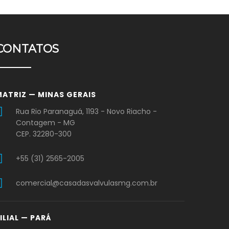
CONTATOS
MATRIZ — MINAS GERAIS
Rua Rio Paranaguá, 1193 - Novo Riacho -
Contagem - MG
CEP. 32280-300
+55 (31) 2565-2005
comercial@casadasvalvulasmg.com.br
ILIAL — PARÁ