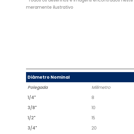
*Todos os desenhos e imagens encontrados neste 
meramente ilustrativo
Diâmetro Nominal
Polegada
Milímetro
1/4"
8
3/8"
10
1/2"
15
3/4"
20