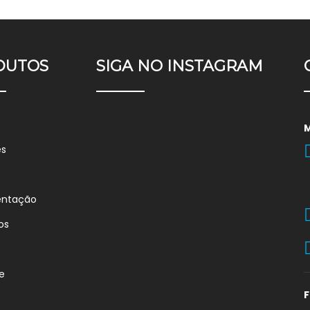
DUTOS
SIGA NO INSTAGRAM
es
entação
os
e
F