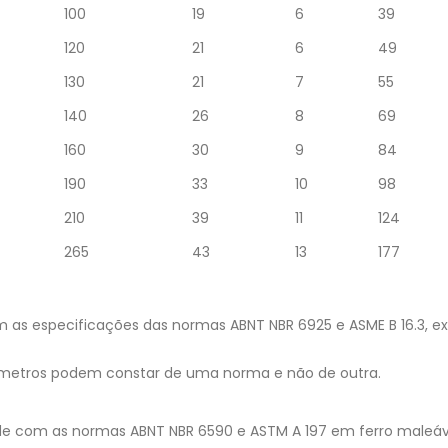
100
19
6
39
120
21
6
49
130
21
7
55
140
26
8
69
160
30
9
84
190
33
10
98
210
39
11
124
265
43
13
177
 as especificações das normas ABNT NBR 6925 e ASME B 16.3, 
âmetros podem constar de uma norma e não de outra.
e com as normas ABNT NBR 6590 e ASTM A 197 em ferro maleáve