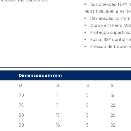
website são para efeito
As conexões TUPY,
ABNT NBR 6590 e ASTM 
Dimensões conforme
Corpo em Ferro Mal
Proteção superfici
Rosca BSP conforme 
Pressão de trabalh
Dimensões em mm
D
A
e
S
70
11
5
18
75
11
5
22
80
15
5
26
90
16
5
32