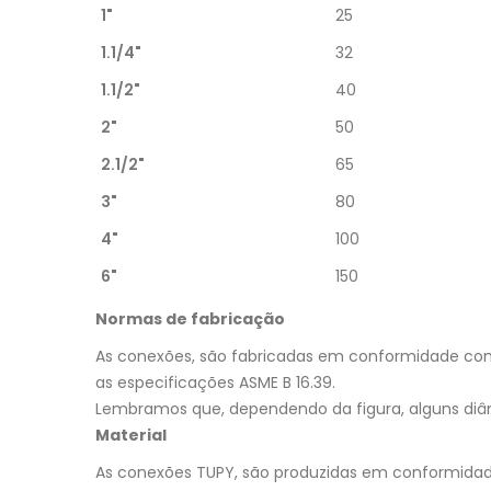
1"
25
1.1/4"
32
1.1/2"
40
2"
50
2.1/2"
65
3"
80
4"
100
6"
150
Normas de fabricação
As conexões, são fabricadas em conformidade com
as especificações ASME B 16.39.
Lembramos que, dependendo da figura, alguns di
Material
As conexões TUPY, são produzidas em conformidad