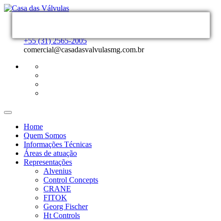
MATRIZ
+55 (31) 2565-2005
comercial@casadasvalvulasmg.com.br
Home
Quem Somos
Informações Técnicas
Áreas de atuação
Representações
Alvenius
Control Concepts
CRANE
FITOK
Georg Fischer
Ht Controls