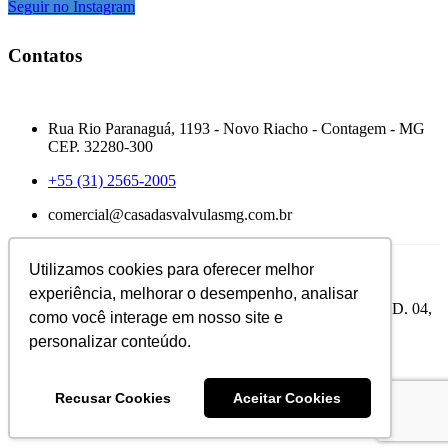
Seguir no Instagram
Contatos
MATRIZ — MINAS GERAIS
Rua Rio Paranaguá, 1193 - Novo Riacho - Contagem - MG
CEP. 32280-300
+55 (31) 2565-2005
comercial@casadasvalvulasmg.com.br
Utilizamos cookies para oferecer melhor
FILIAL — PARÁ
experiência, melhorar o desempenho, analisar
PA 275 – Rodovia Faisal Salmen – Cidade Jardim – QD. 04,
como você interage em nosso site e
LT.11 – Parauapebas – PA
personalizar conteúdo.
+55 (31) 99219-0086
vendaspa@casadasvalvulasmg.com.br
Recusar Cookies
Aceitar Cookies
Casa das Válvulas © 2026 | 23.361.254/0001-30