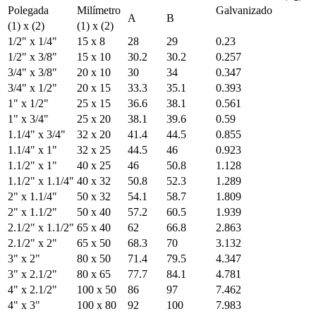
Polegada
Milímetro
Galvanizado
A
B
(1) x (2)
(1) x (2)
1/2" x 1/4"
15 x 8
28
29
0.23
1/2" x 3/8"
15 x 10
30.2
30.2
0.257
3/4" x 3/8"
20 x 10
30
34
0.347
3/4" x 1/2"
20 x 15
33.3
35.1
0.393
1" x 1/2"
25 x 15
36.6
38.1
0.561
1" x 3/4"
25 x 20
38.1
39.6
0.59
1.1/4" x 3/4"
32 x 20
41.4
44.5
0.855
1.1/4" x 1"
32 x 25
44.5
46
0.923
1.1/2" x 1"
40 x 25
46
50.8
1.128
1.1/2" x 1.1/4"
40 x 32
50.8
52.3
1.289
2" x 1.1/4"
50 x 32
54.1
58.7
1.809
2" x 1.1/2"
50 x 40
57.2
60.5
1.939
2.1/2" x 1.1/2"
65 x 40
62
66.8
2.863
2.1/2" x 2"
65 x 50
68.3
70
3.132
3" x 2"
80 x 50
71.4
79.5
4.347
3" x 2.1/2"
80 x 65
77.7
84.1
4.781
4" x 2.1/2"
100 x 50
86
97
7.462
4" x 3"
100 x 80
92
100
7.983