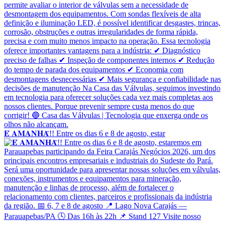
𝐄́ 𝐀𝐌𝐀𝐍𝐇𝐀̃!! Entre os dias 6 e 8 de agosto, estar