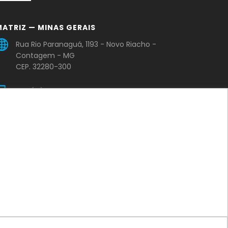
MATRIZ — MINAS GERAIS
Rua Rio Paranaguá, 1193 - Novo Riacho -
Contagem - MG
CEP. 32280-300
+55 (31) 2565-2005
comercial@casadasvalvulasmg.com.br
ILIAL — PARÁ
PA 275 – Rodovia Faisal Salmen – Cidade
Jardim – QD. 04, LT.11 – Parauapebas – PA
+55 (31) 99219-0086
vendaspa@casadasvalvulasmg.com.br