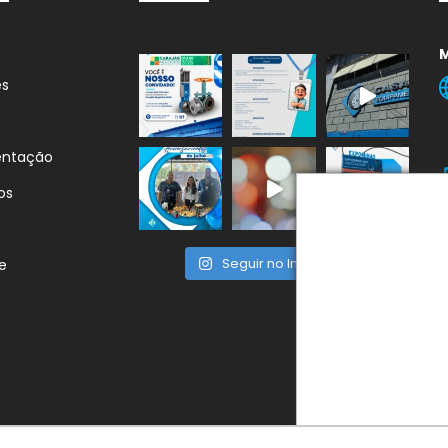
es
entação
os
Seguir no Instagram
e
F