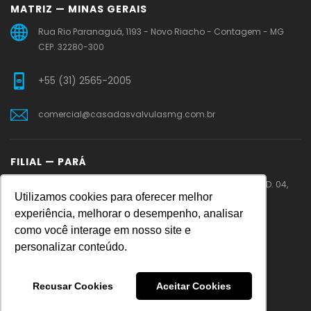
MATRIZ — MINAS GERAIS
Rua Rio Paranaguá, 1193 - Novo Riacho - Contagem - MG
CEP. 32280-300
+55 (31) 2565-2005
comercial@casadasvalvulasmg.com.br
FILIAL — PARÁ
PA 275 – Rodovia Faisal Salmen – Cidade Jardim – QD. 04,
Utilizamos cookies para oferecer melhor
LT.11 – Parauapebas – PA
experiência, melhorar o desempenho, analisar
como você interage em nosso site e
+55 (31) 99219-0086
personalizar conteúdo.
vendaspa@casadasvalvulasmg.com.br
Recusar Cookies
Aceitar Cookies