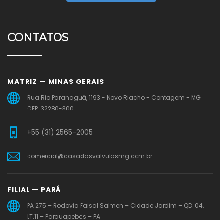
CONTATOS
MATRIZ — MINAS GERAIS
Rua Rio Paranaguá, 1193 - Novo Riacho - Contagem - MG
CEP. 32280-300
+55 (31) 2565-2005
comercial@casadasvalvulasmg.com.br
FILIAL — PARÁ
PA 275 – Rodovia Faisal Salmen – Cidade Jardim – QD. 04,
LT.11 – Parauapebas – PA