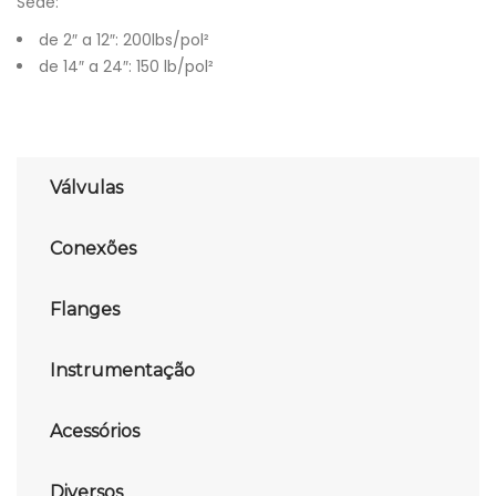
Sede:
de 2″ a 12″: 200lbs/pol²
de 14″ a 24″: 150 lb/pol²
Válvulas
Conexões
Flanges
Instrumentação
Acessórios
Diversos