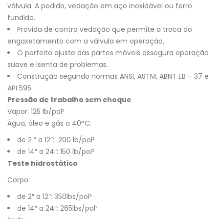
válvula. A pedido, vedação em aço inoxidável ou ferro
fundido.
Provida de contra vedação que permite a troca do
engaxetamento com a válvula em operação.
O perfeito ajuste das partes móveis assegura operação
suave e isenta de problemas.
Construção segundo normas ANSI, ASTM, ABNT EB – 37 e
API 595.
Pressão de trabalho sem choque
Vapor: 125 lb/pol²
Água, óleo e gás a 40°C:
de 2 ” a 12″: 200 lb/pol²
de 14″ a 24″: 150 lb/pol²
Teste hidrostático
Corpo:
de 2″ a 12″: 350lbs/pol²
de 14″ a 24″: 265lbs/pol²