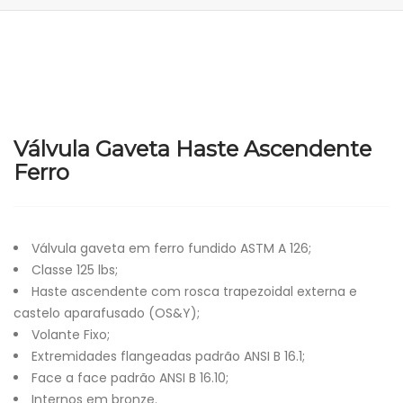
Válvula Gaveta Haste Ascendente
Ferro
Válvula gaveta em ferro fundido ASTM A 126;
Classe 125 lbs;
Haste ascendente com rosca trapezoidal externa e
castelo aparafusado (OS&Y);
Volante Fixo;
Extremidades flangeadas padrão ANSI B 16.1;
Face a face padrão ANSI B 16.10;
Internos em bronze.