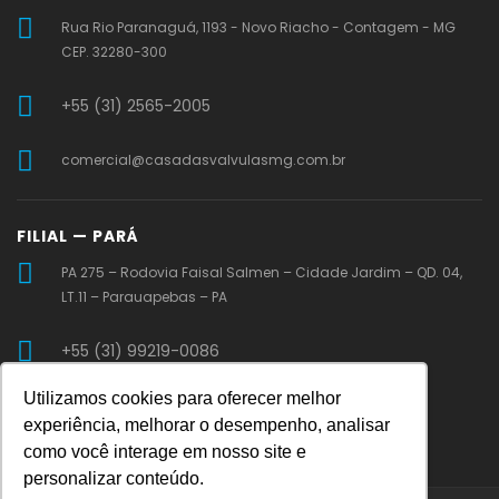
Rua Rio Paranaguá, 1193 - Novo Riacho - Contagem - MG
CEP. 32280-300
+55 (31) 2565-2005
comercial@casadasvalvulasmg.com.br
FILIAL — PARÁ
PA 275 – Rodovia Faisal Salmen – Cidade Jardim – QD. 04,
LT.11 – Parauapebas – PA
+55 (31) 99219-0086
Utilizamos cookies para oferecer melhor
vendaspa@casadasvalvulasmg.com.br
experiência, melhorar o desempenho, analisar
como você interage em nosso site e
personalizar conteúdo.