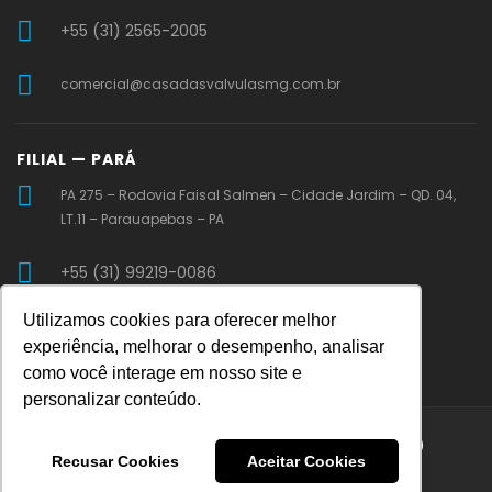
+55 (31) 2565-2005
comercial@casadasvalvulasmg.com.br
FILIAL — PARÁ
PA 275 – Rodovia Faisal Salmen – Cidade Jardim – QD. 04,
LT.11 – Parauapebas – PA
+55 (31) 99219-0086
Utilizamos cookies para oferecer melhor
vendaspa@casadasvalvulasmg.com.br
experiência, melhorar o desempenho, analisar
como você interage em nosso site e
personalizar conteúdo.
Casa das Válvulas © 2026 | 23.361.254/0001-30
Recusar Cookies
Aceitar Cookies