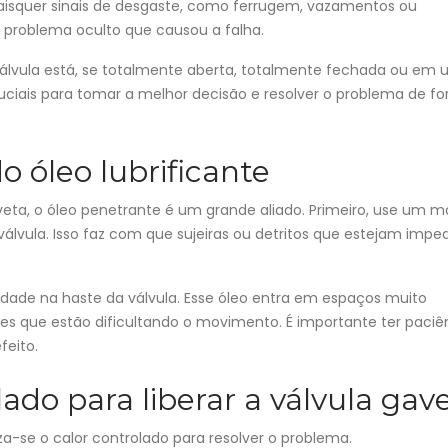
aisquer sinais de desgaste, como ferrugem, vazamentos ou
o problema oculto que causou a falha.
lvula está, se totalmente aberta, totalmente fechada ou em
ruciais para tomar a melhor decisão e resolver o problema de f
o óleo lubrificante
eta, o óleo penetrante é um grande aliado. Primeiro, use um m
válvula. Isso faz com que sujeiras ou detritos que estejam impe
lidade na haste da válvula. Esse óleo entra em espaços muito
 que estão dificultando o movimento. É importante ter paciê
feito.
lado para liberar a válvula gav
iza-se o calor controlado para resolver o problema.