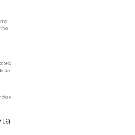
 uma
orma
artelo
dindo
ncia e
eta