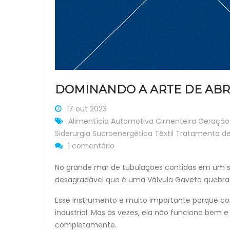
DOMINANDO A ARTE DE ABR
17 out 2023
Alimentícia
Automotiva
Cimenteira
Geração 
Siderurgia
Sucroenergética
Têxtil
Tratamento d
1 comentário
No grande mar de tubulações contidas em um s
desagradável que é uma Válvula Gaveta quebrad
Esse instrumento é muito importante porque con
industrial. Mas às vezes, ela não funciona bem e
completamente.