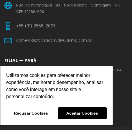
Rua Rio Paranaguá, 1193 - Novo Riacho - Contagem - MG
CEP. 32280-300
+55 (31) 2565-2005
comercial@casadasvalvulasmg.com.br
FILIAL — PARÁ
PA 275 – Rodovia Faisal Salmen – Cidade Jardim – QD. 04,
Utilizamos cookies para oferecer melhor
LT.11 – Parauapebas – PA
experiência, melhorar o desempenho, analisar
como você interage em nosso site e
+55 (31) 99219-0086
personalizar conteúdo.
vendaspa@casadasvalvulasmg.com.br
Recusar Cookies
Aceitar Cookies