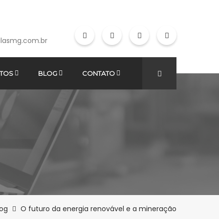
lasmg.com.br
TOS
BLOG
CONTATO
log
O futuro da energia renovável e a mineração