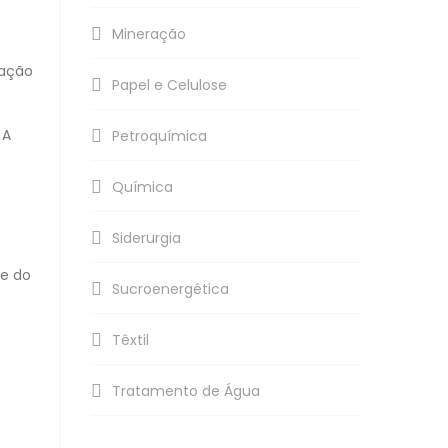
Mineração
zação
Papel e Celulose
 A
Petroquímica
Química
Siderurgia
de do
Sucroenergética
Têxtil
Tratamento de Água
e