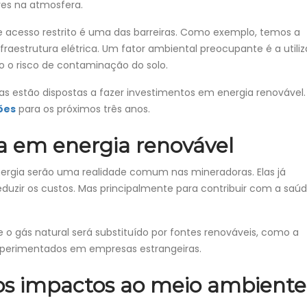
ores na atmosfera.
 acesso restrito é uma das barreiras. Como exemplo, temos a
fraestrutura elétrica. Um fator ambiental preocupante é a utili
 o risco de contaminação do solo.
s estão dispostas a fazer investimentos em energia renovável.
ões
para os próximos três anos.
a em energia renovável
nergia serão uma realidade comum nas mineradoras. Elas já
duzir os custos. Mas principalmente para contribuir com a saú
e o gás natural será substituído por fontes renováveis, como a
 experimentados em empresas estrangeiras.
 os impactos ao meio ambient