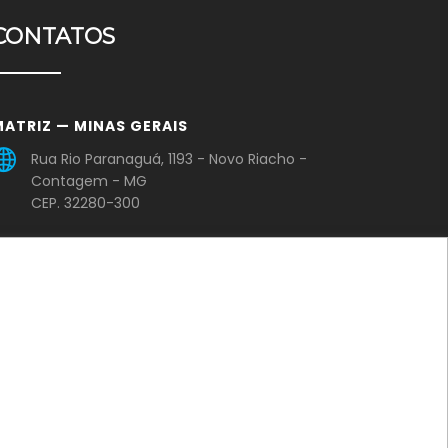
CONTATOS
MATRIZ — MINAS GERAIS
Rua Rio Paranaguá, 1193 - Novo Riacho -
Contagem - MG
CEP. 32280-300
+55 (31) 2565-2005
comercial@casadasvalvulasmg.com.br
ILIAL — PARÁ
PA 275 – Rodovia Faisal Salmen – Cidade
Jardim – QD. 04, LT.11 – Parauapebas – PA