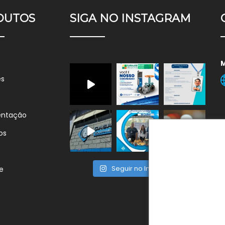
DUTOS
SIGA NO INSTAGRAM
es
entação
os
Seguir no Instagram
e
F