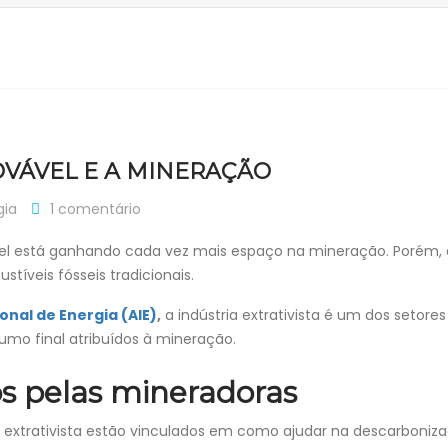
OVÁVEL E A MINERAÇÃO
gia
1 comentário
el está ganhando cada vez mais espaço na mineração. Porém, 
íveis fósseis tradicionais.
ional de Energia (AIE)
,
a indústria extrativista é um dos setore
umo final atribuídos à mineração.
os pelas mineradoras
ia extrativista estão vinculados em como ajudar na descarboniz