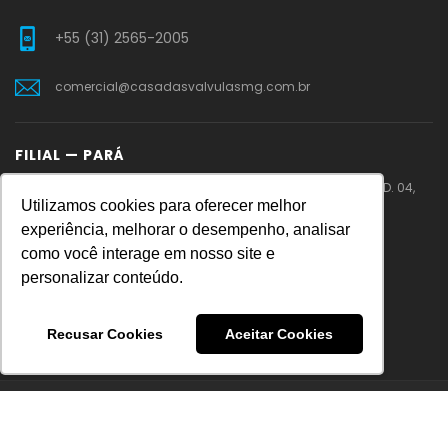
+55 (31) 2565-2005
comercial@casadasvalvulasmg.com.br
FILIAL — PARÁ
PA 275 – Rodovia Faisal Salmen – Cidade Jardim – QD. 04,
Utilizamos cookies para oferecer melhor
LT.11 – Parauapebas – PA
experiência, melhorar o desempenho, analisar
como você interage em nosso site e
+55 (31) 99219-0086
personalizar conteúdo.
vendaspa@casadasvalvulasmg.com.br
Recusar Cookies
Aceitar Cookies
Casa das Válvulas © 2026 | 23.361.254/0001-30