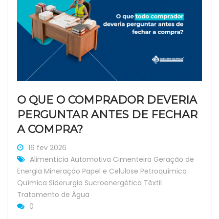
O QUE O COMPRADOR DEVERIA
PERGUNTAR ANTES DE FECHAR
A COMPRA?
16 fev 2026
Alimentícia
Automotiva
Cimenteira
Geração de
Energia
Mineração
Papel e Celulose
Petroquímica
Química
Siderurgia
Sucroenergética
Têxtil
Tratamento de Água
0