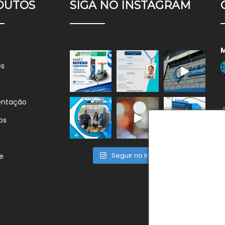
DUTOS
SIGA NO INSTAGRAM
es
entação
os
Seguir no Instagram
e
F