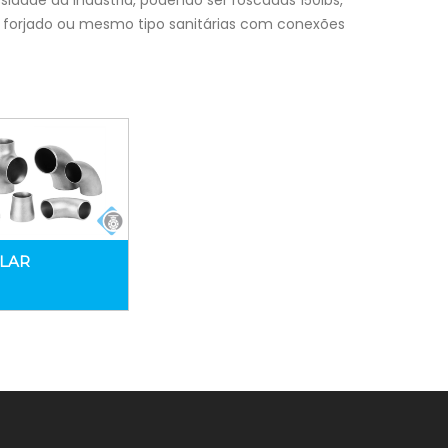
ade da indústria, podendo ser roscadas 150lbs,
o forjado ou mesmo tipo sanitárias com conexões
LAR