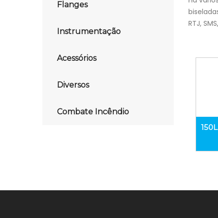
Há vário
Flanges
biselada
RTJ, SMS
Instrumentação
Acessórios
Diversos
Combate Incêndio
150