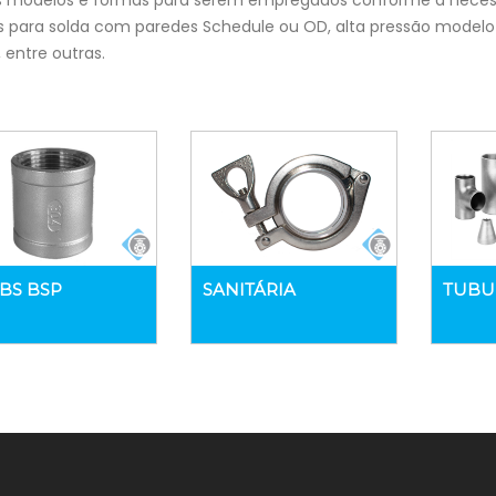
s modelos e formas para serem empregados conforme a necessid
s para solda com paredes Schedule ou OD, alta pressão model
, entre outras.
LBS BSP
SANITÁRIA
TUBU