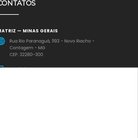
CONTATOS
MATRIZ — MINAS GERAIS
Rua Rio Paranaguá, 1193 - Novo Riacho -
Contagem - MG
CEP. 32280-300
+55 (31) 2565-2005
comercial@casadasvalvulasmg.com.br
ILIAL — PARÁ
PA 275 – Rodovia Faisal Salmen – Cidade
Jardim – QD. 04, LT.11 – Parauapebas – PA
+55 (31) 99219-0086