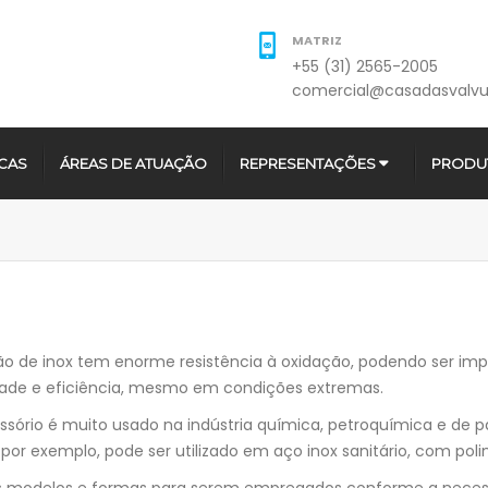
MATRIZ
+55 (31) 2565-2005
comercial@casadasvalvu
CAS
ÁREAS DE ATUAÇÃO
REPRESENTAÇÕES
PRODU
o de inox tem enorme resistência à oxidação, podendo ser im
dade e eficiência, mesmo em condições extremas.
ssório é muito usado na indústria química, petroquímica e de pa
 por exemplo, pode ser utilizado em aço inox sanitário, com pol