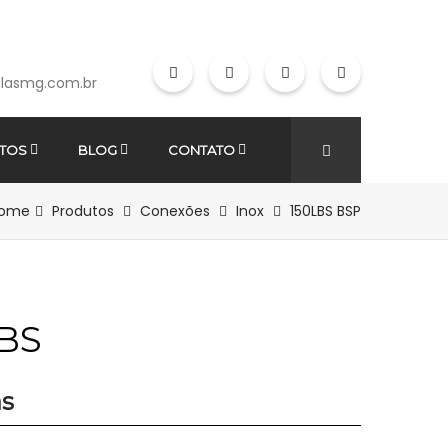
lasmg.com.br
TOS
BLOG
CONTATO
ome
Produtos
Conexões
Inox
150LBS BSP
LBS
as