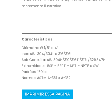
*Todos os desenhos e imagens encontrados neste 
meramente ilustrativo
Características
Diâmetro: Ø 1/8″ a 4″
Inox AISI: 304/304L e 316/316L
Sob Consulta: AISI 304H/310/316Ti/317L/321/347H
Extremidades: BSP – BSPT – NPT – NPTF e SW
Padrões: 150lbs
Normas: ASTM A-351 e A-182
IMPRIMIR ESSA PÁGINA