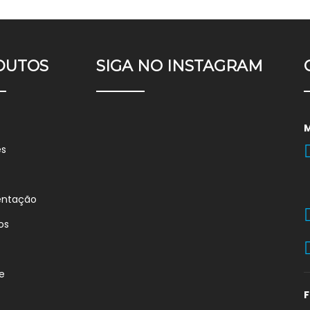
DUTOS
SIGA NO INSTAGRAM
es
entação
os
e
F