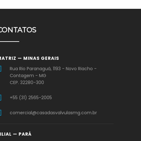
CONTATOS
MATRIZ — MINAS GERAIS
Rua Rio Paranaguá, 1193 - Novo Riacho -
Contagem - MG
CEP. 32280-300
+55 (31) 2565-2005
comercial@casadasvalvulasmg.com.br
ILIAL — PARÁ