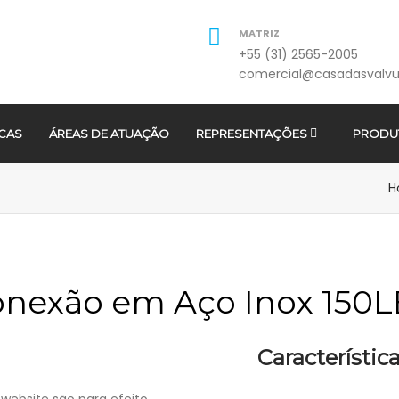
MATRIZ
+55 (31) 2565-2005
comercial@casadasvalvu
CAS
ÁREAS DE ATUAÇÃO
REPRESENTAÇÕES
PRODU
H
nexão em Aço Inox 150
Característic