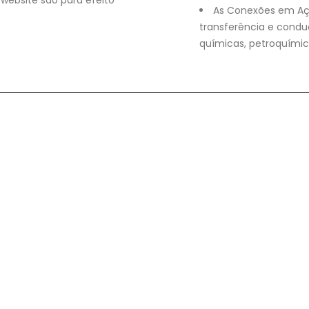
website são para efeito
As Conexões em Aço 
transferência e conduç
químicas, petroquímica