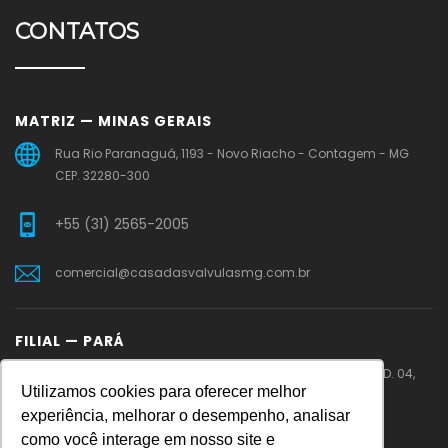
CONTATOS
MATRIZ — MINAS GERAIS
Rua Rio Paranaguá, 1193 - Novo Riacho - Contagem - MG
CEP. 32280-300
+55 (31) 2565-2005
comercial@casadasvalvulasmg.com.br
FILIAL — PARÁ
PA 275 – Rodovia Faisal Salmen – Cidade Jardim – QD. 04,
Utilizamos cookies para oferecer melhor
LT.11 – Parauapebas – PA
experiência, melhorar o desempenho, analisar
como você interage em nosso site e
+55 (31) 99219-0086