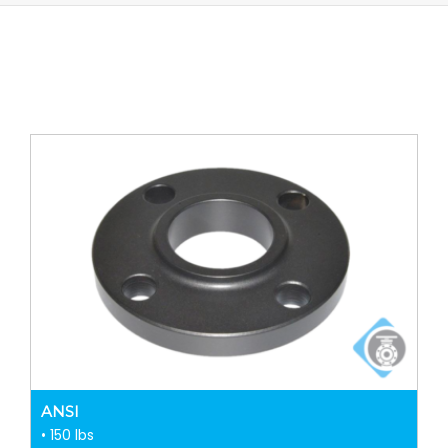
ANSI
• 150 lbs