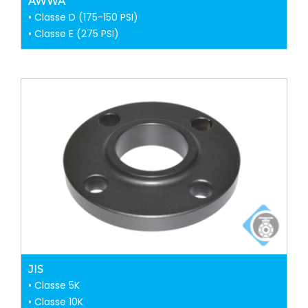
AWWA
• Classe D (175-150 PSI)
• Classe E (275 PSI)
JIS
• Classe 5K
• Classe 10K