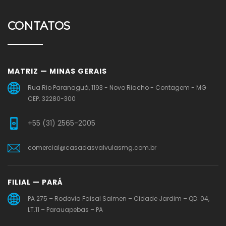
CONTATOS
MATRIZ — MINAS GERAIS
Rua Rio Paranaguá, 1193 - Novo Riacho - Contagem - MG
CEP. 32280-300
+55 (31) 2565-2005
comercial@casadasvalvulasmg.com.br
FILIAL — PARÁ
PA 275 – Rodovia Faisal Salmen – Cidade Jardim – QD. 04,
LT.11 – Parauapebas – PA