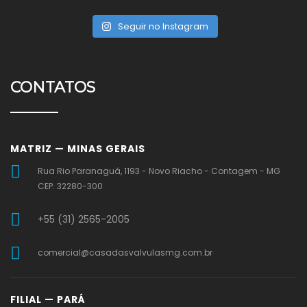
Seguir no Instagram
CONTATOS
MATRIZ — MINAS GERAIS
Rua Rio Paranaguá, 1193 - Novo Riacho - Contagem - MG
CEP. 32280-300
+55 (31) 2565-2005
comercial@casadasvalvulasmg.com.br
FILIAL — PARÁ