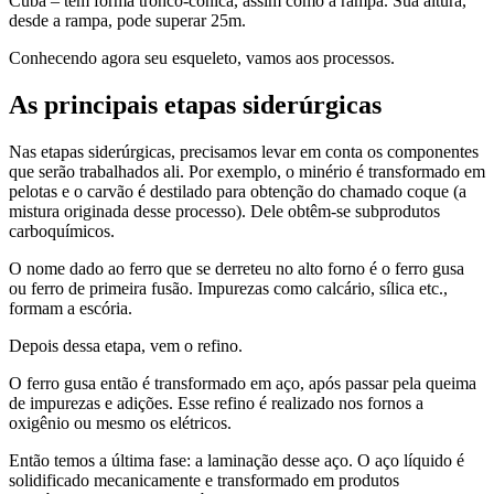
Cuba – tem forma tronco-cônica, assim como a rampa. Sua altura,
desde a rampa, pode superar 25m.
Conhecendo agora seu esqueleto, vamos aos processos.
As principais etapas siderúrgicas
Nas etapas siderúrgicas, precisamos levar em conta os componentes
que serão trabalhados ali. Por exemplo, o minério é transformado em
pelotas e o carvão é destilado para obtenção do chamado coque (a
mistura originada desse processo). Dele obtêm-se subprodutos
carboquímicos.
O nome dado ao ferro que se derreteu no alto forno é o ferro gusa
ou ferro de primeira fusão. Impurezas como calcário, sílica etc.,
formam a escória.
Depois dessa etapa, vem o refino.
O ferro gusa então é transformado em aço, após passar pela queima
de impurezas e adições. Esse refino é realizado nos fornos a
oxigênio ou mesmo os elétricos.
Então temos a última fase: a laminação desse aço. O aço líquido é
solidificado mecanicamente e transformado em produtos