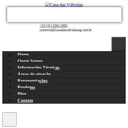
MATRIZ
+55 (31) 2565-2005
comercial@casadasvalvulasmg.com.br
Home
Quem Somos
Informações Técnicas
Áreas de atuação
Representações
Produtos
Blog
Contato