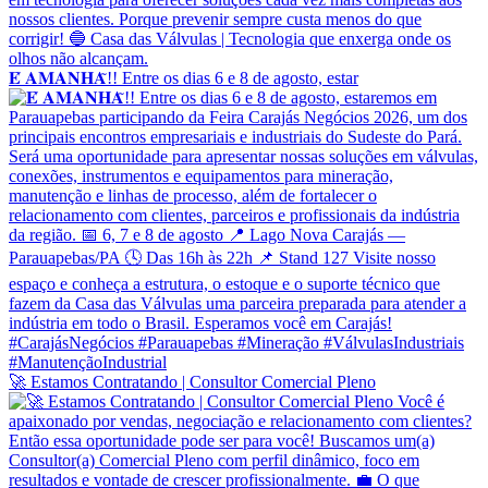
𝐄́ 𝐀𝐌𝐀𝐍𝐇𝐀̃!! Entre os dias 6 e 8 de agosto, estar
🚀 Estamos Contratando | Consultor Comercial Pleno