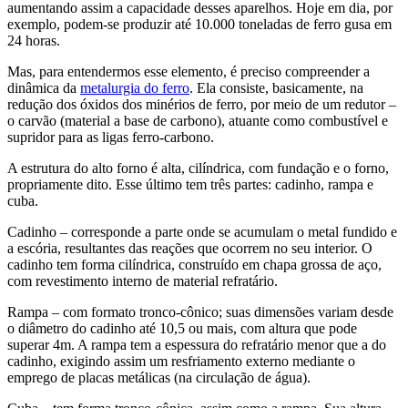
aumentando assim a capacidade desses aparelhos. Hoje em dia, por
exemplo, podem-se produzir até 10.000 toneladas de ferro gusa em
24 horas.
Mas, para entendermos esse elemento, é preciso compreender a
dinâmica da
metalurgia do ferro
. Ela consiste, basicamente, na
redução dos óxidos dos minérios de ferro, por meio de um redutor –
o carvão (material a base de carbono), atuante como combustível e
supridor para as ligas ferro-carbono.
A estrutura do alto forno é alta, cilíndrica, com fundação e o forno,
propriamente dito. Esse último tem três partes: cadinho, rampa e
cuba.
Cadinho – corresponde a parte onde se acumulam o metal fundido e
a escória, resultantes das reações que ocorrem no seu interior. O
cadinho tem forma cilíndrica, construído em chapa grossa de aço,
com revestimento interno de material refratário.
Rampa – com formato tronco-cônico; suas dimensões variam desde
o diâmetro do cadinho até 10,5 ou mais, com altura que pode
superar 4m. A rampa tem a espessura do refratário menor que a do
cadinho, exigindo assim um resfriamento externo mediante o
emprego de placas metálicas (na circulação de água).