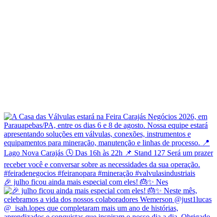
🎉 julho ficou ainda mais especial com eles! 🎂✨ Nes