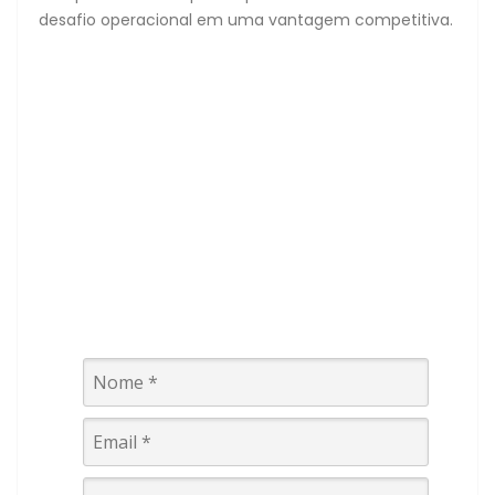
desafio operacional em uma vantagem competitiva.
FOLDER
AIRSWEEP
solução para problemas
severos de estocagem de
materiais