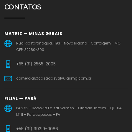
CONTATOS
MATRIZ — MINAS GERAIS
Rua Rio Paranaguá, 1193 - Novo Riacho - Contagem - MG
CEP. 32280-300
+55 (31) 2565-2005
comercial@casadasvalvulasmg.com.br
FILIAL — PARÁ
PA 275 – Rodovia Faisal Salmen – Cidade Jardim – QD. 04,
LT.11 – Parauapebas – PA
+55 (31) 99219-0086