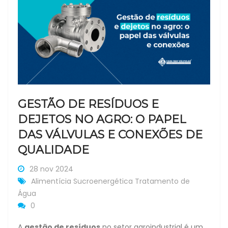
GESTÃO DE RESÍDUOS E
DEJETOS NO AGRO: O PAPEL
DAS VÁLVULAS E CONEXÕES DE
QUALIDADE
28 nov 2024
Alimentícia
Sucroenergética
Tratamento de
Água
0
A
gestão de resíduos
no setor agroindustrial é um