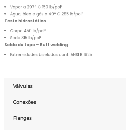
Vapor a 297° C 150 lb/pol²
Água, óleo e gás a 40° C 285 lb/pol²
Teste hidrostático
Corpo 450 lb/pol²
Sede 315 lb/pol²
Solda de topo – Butt welding
Extremidades biseladas conf. ANSI B 1625
Válvulas
Conexões
Flanges