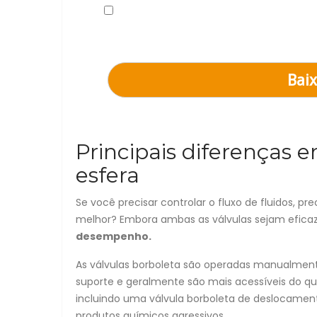
Conforme nova Lei Geral de Proteção de Dad
comunicações.
Você pode excluir seus dados a qualquer mom
Baix
Principais diferenças e
esfera
Se você precisar controlar o fluxo de fluidos, pr
melhor? Embora ambas as válvulas sejam efica
desempenho.
As válvulas borboleta são operadas manualme
suporte e geralmente são mais acessíveis do que
incluindo uma válvula borboleta de deslocamento
produtos químicos agressivos.