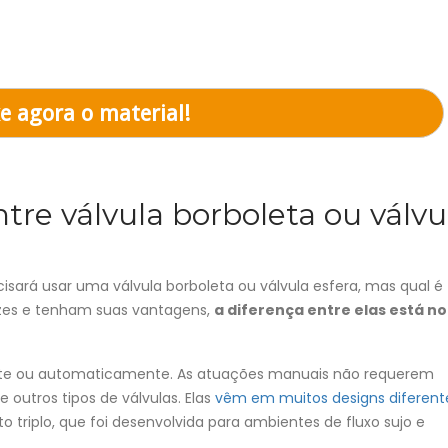
os, por gentileza, nos informe se aceita receber nossas
ento.
e agora o material!
ntre válvula borboleta ou válvu
ecisará usar uma válvula borboleta ou válvula esfera, mas qual é
zes e tenham suas vantagens,
a diferença entre elas está no
nte ou automaticamente. As atuações manuais não requerem
 outros tipos de válvulas. Elas
vêm em muitos designs diferent
 triplo, que foi desenvolvida para ambientes de fluxo sujo e