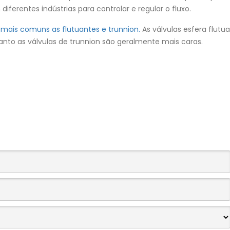
iferentes indústrias para controlar e regular o fluxo.
s
mais comuns as flutuantes e trunnion.
As válvulas esfera flutu
uanto as válvulas de trunnion são geralmente mais caras.
NAMENTO E CUIDADOS
dustriais