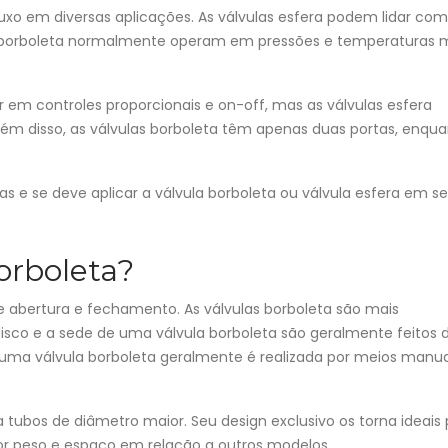
uxo em diversas aplicações. As válvulas esfera podem lidar com
s borboleta normalmente operam em pressões e temperaturas 
 em controles proporcionais e on-off, mas as válvulas esfera
lém disso, as válvulas borboleta têm apenas duas portas, enqu
as e se deve aplicar a válvula borboleta ou válvula esfera em s
orboleta?
 abertura e fechamento. As válvulas borboleta são mais
disco e a sede de uma válvula borboleta são geralmente feitos 
 uma válvula borboleta geralmente é realizada por meios manua
 tubos de diâmetro maior. Seu design exclusivo os torna ideais
r peso e espaço em relação a outros modelos.