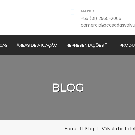
MATRIZ
+55 (31) 2565-2005
comercial@casadasvalvu
CAS
ÁREAS DE ATUAÇÃO
REPRESENTAÇÕES
PRODU
BLOG
Home
Blog
Válvula borbole