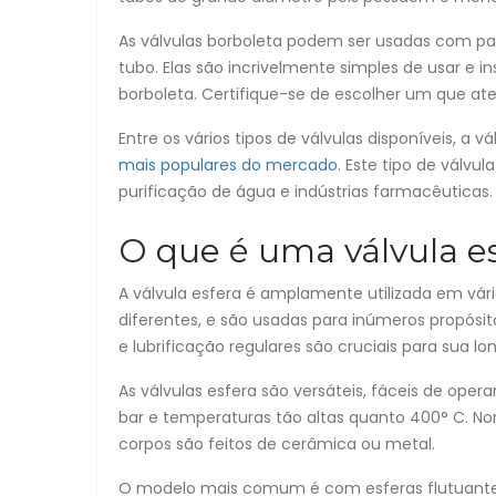
As válvulas borboleta podem ser usadas com par
tubo. Elas são incrivelmente simples de usar e i
borboleta. Certifique-se de escolher um que a
Entre os vários tipos de válvulas disponíveis, a
mais populares do mercado.
Este tipo de válvul
purificação de água e indústrias farmacêuticas
O que é uma válvula e
A válvula esfera é amplamente utilizada em vár
diferentes, e são usadas ​​para inúmeros propó
e lubrificação regulares são cruciais para sua long
As válvulas esfera são versáteis, fáceis de oper
bar e temperaturas tão altas quanto 400° C. Nor
corpos são feitos de cerâmica ou metal.
O modelo mais comum é com esferas flutuantes