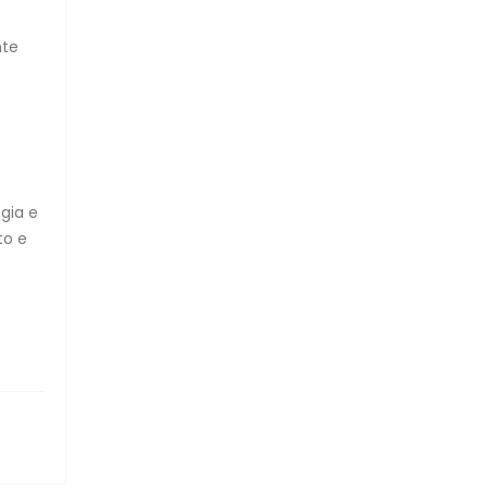
nte
gia e
to e