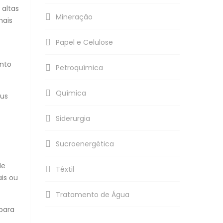
 altas
Mineração
mais
Papel e Celulose
anto
Petroquímica
Química
eus
Siderurgia
Sucroenergética
de
Têxtil
is ou
Tratamento de Água
 para