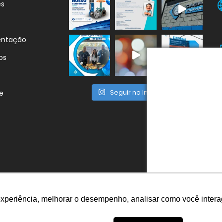
es
entação
os
Seguir no Instagram
e
F
experiência, melhorar o desempenho, analisar como você intera