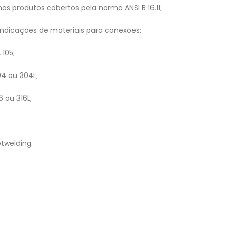
s produtos cobertos pela norma ANSI B 16.11;
indicações de materiais para conexões:
105;
04 ou 304L;
6 ou 316L;
twelding.