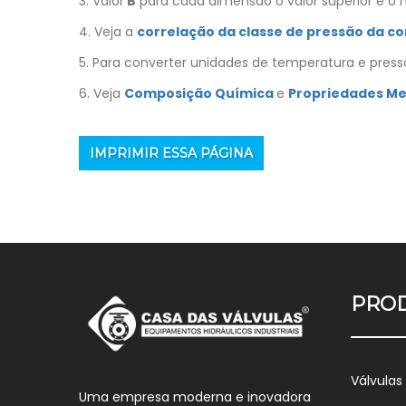
3. Valor
B
para cada dimensão o valor superior é o m
4. Veja a
correlação da classe de pressão da c
5. Para converter unidades de temperatura e pres
6. Veja
Composição Química
e
Propriedades M
IMPRIMIR ESSA PÁGINA
PRO
Válvulas
Uma empresa moderna e inovadora