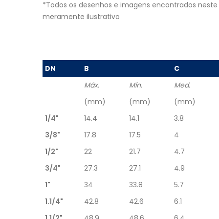
*Todos os desenhos e imagens encontrados neste 
meramente ilustrativo
DN
B
C
Máx.
Mín.
Med.
(mm)
(mm)
(mm)
1/4"
14.4
14.1
3.8
3/8"
17.8
17.5
4
1/2"
22
21.7
4.7
3/4"
27.3
27.1
4.9
1"
34
33.8
5.7
1.1/4"
42.8
42.6
6.1
1.1/2"
48.9
48.6
6.4