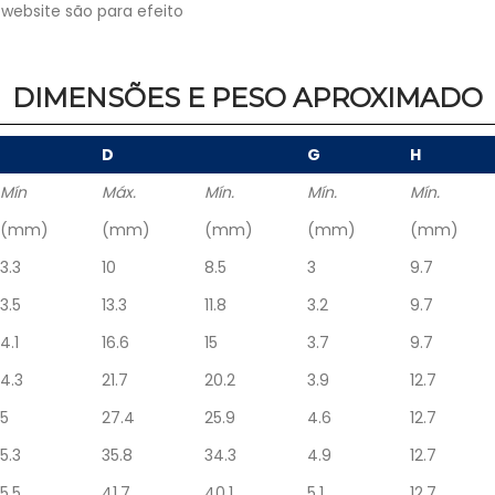
website são para efeito
DIMENSÕES E PESO APROXIMADO
D
G
H
Mín
Máx.
Mín.
Mín.
Mín.
(mm)
(mm)
(mm)
(mm)
(mm)
3.3
10
8.5
3
9.7
3.5
13.3
11.8
3.2
9.7
4.1
16.6
15
3.7
9.7
4.3
21.7
20.2
3.9
12.7
5
27.4
25.9
4.6
12.7
5.3
35.8
34.3
4.9
12.7
5.5
41.7
40.1
5.1
12.7