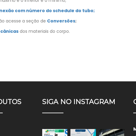
áximo e o inferior é o mínimo;
onexão com número do schedule do tubo;
são acesse a seção de
Conversões
;
ecânicas
dos materiais do corpo.
DUTOS
SIGA NO INSTAGRAM