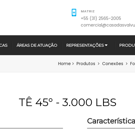
MATRIZ
+55 (31) 2565-2005
comercial@casadasvalvu
CAS
ÁREAS DE ATUAÇÃO
REPRESENTAÇÕES
PRODU
Home
Produtos
Conexões
Fo
TÊ 45° - 3.000 LBS
Característic