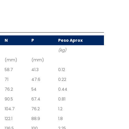
N
P
Peso Aprox
(kg)
(mm)
(mm)
58.7
41.3
0.12
71
47.6
0.22
76.2
54
0.44
90.5
67.4
0.81
104.7
76.2
1.2
122.1
88.9
1.8
136.5
100
2.25