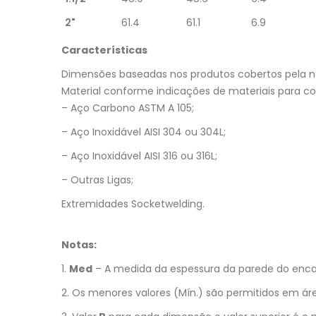
2"
61.4
61.1
6.9
Características
Dimensões baseadas nos produtos cobertos pela nor
Material conforme indicações de materiais para c
– Aço Carbono ASTM A 105;
– Aço Inoxidável AISI 304 ou 304L;
– Aço Inoxidável AISI 316 ou 316L;
– Outras Ligas;
Extremidades Socketwelding.
Notas:
1.
Med
– A medida da espessura da parede do encaix
2. Os menores valores (Mín.) são permitidos em áre