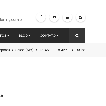
lasmg.com.br
TOS
BLOG
CONTATO
rjadas
Solda (SW)
Tê 45°
Tê 45° – 3.000 lbs
as