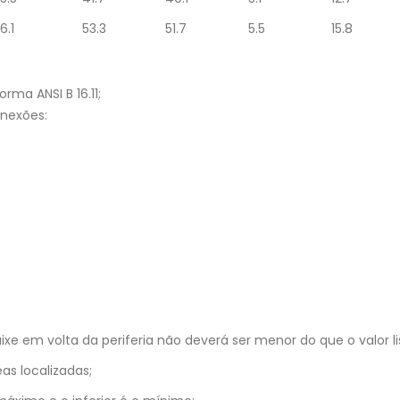
6.1
53.3
51.7
5.5
15.8
ma ANSI B 16.11;
onexões:
e em volta da periferia não deverá ser menor do que o valor li
as localizadas;