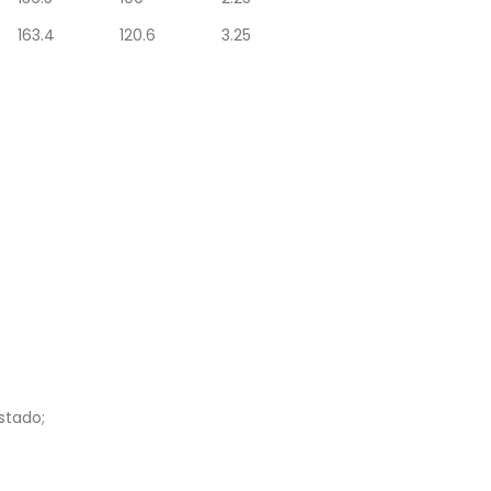
163.4
120.6
3.25
stado;