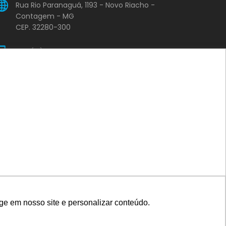
Rua Rio Paranaguá, 1193 - Novo Riacho -
Contagem - MG
CEP. 32280-300
+55 (31) 2565-2005
comercial@casadasvalvulasmg.com.br
ILIAL — PARÁ
PA 275 – Rodovia Faisal Salmen – Cidade
Jardim – QD. 04, LT.11 – Parauapebas – PA
+55 (31) 99219-0086
vendaspa@casadasvalvulasmg.com.br
ge em nosso site e personalizar conteúdo.