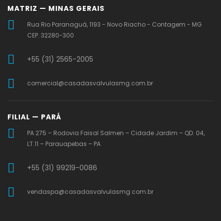
MATRIZ — MINAS GERAIS
Rua Rio Paranaguá, 1193 - Novo Riacho - Contagem - MG
CEP. 32280-300
+55 (31) 2565-2005
comercial@casadasvalvulasmg.com.br
FILIAL — PARÁ
PA 275 – Rodovia Faisal Salmen – Cidade Jardim – QD. 04,
LT.11 – Parauapebas – PA
+55 (31) 99219-0086
vendaspa@casadasvalvulasmg.com.br