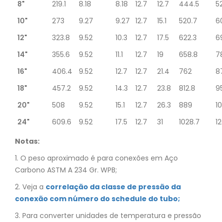
8"
219.1
8.18
8.18
12.7
12.7
444.5
5
10"
273
9.27
9.27
12.7
15.1
520.7
6
12"
323.8
9.52
10.3
12.7
17.5
622.3
6
14"
355.6
9.52
11.1
12.7
19
658.8
7
16"
406.4
9.52
12.7
12.7
21.4
762
8
18"
457.2
9.52
14.3
12.7
23.8
812.8
9
20"
508
9.52
15.1
12.7
26.3
889
1
24"
609.6
9.52
17.5
12.7
31
1028.7
1
Notas:
1. O peso aproximado é para conexões em Aço
Carbono ASTM A 234 Gr. WPB;
2. Veja a
correlação da classe de pressão da
conexão com número do schedule do tubo;
3. Para converter unidades de temperatura e pressão