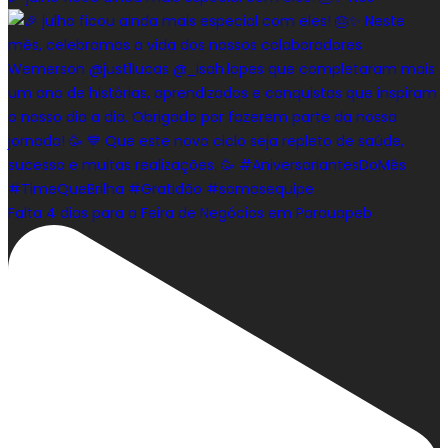
Falta 4 dias para a Feira de Negócios em Parauapeb