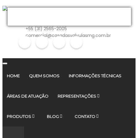
MATRIZ
+55 (31) 2565-2005
comercial@casadasvalvulasmg.com.br
HOME
QUEM SOMOS
INFORMAÇÕES TÉCNICAS
ÁREAS DE ATUAÇÃO
REPRESENTAÇÕES
PRODUTOS
BLOG
CONTATO