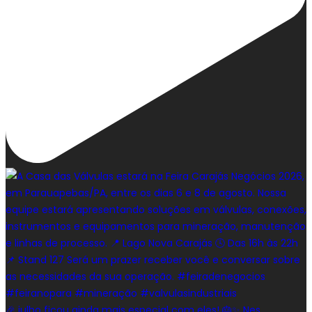
🎉 julho ficou ainda mais especial com eles! 🎂✨ Nes