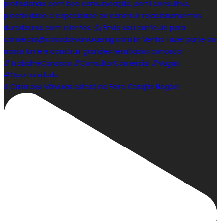
A Casa das Válvulas estará na Feira Carajás Negóci