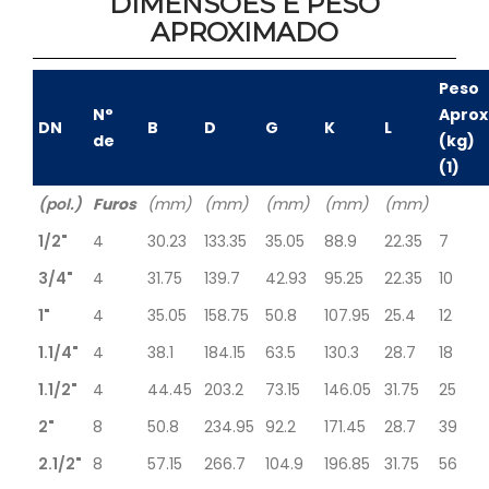
DIMENSÕES E PESO
APROXIMADO
Peso
N°
Aprox
DN
B
D
G
K
L
de
(kg)
(1)
(pol.)
Furos
(mm)
(mm)
(mm)
(mm)
(mm)
1/2"
4
30.23
133.35
35.05
88.9
22.35
7
3/4"
4
31.75
139.7
42.93
95.25
22.35
10
1"
4
35.05
158.75
50.8
107.95
25.4
12
1.1/4"
4
38.1
184.15
63.5
130.3
28.7
18
1.1/2"
4
44.45
203.2
73.15
146.05
31.75
25
2"
8
50.8
234.95
92.2
171.45
28.7
39
2.1/2"
8
57.15
266.7
104.9
196.85
31.75
56