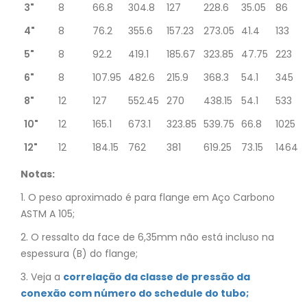
3"
8
66.8
304.8
127
228.6
35.05
86
4"
8
76.2
355.6
157.23
273.05
41.4
133
5"
8
92.2
419.1
185.67
323.85
47.75
223
6"
8
107.95
482.6
215.9
368.3
54.1
345
8"
12
127
552.45
270
438.15
54.1
533
10"
12
165.1
673.1
323.85
539.75
66.8
1025
12"
12
184.15
762
381
619.25
73.15
1464
Notas:
1. O peso aproximado é para flange em Aço Carbono
ASTM A 105;
2. O ressalto da face de 6,35mm não está incluso na
espessura (B) do flange;
3. Veja a
correlação da classe de pressão da
conexão com número do schedule do tubo;