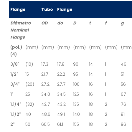
Flange
Tubo
Flange
Diâmetro
OD
do
D
t
f
g
Nominal
Flange
(pol.)
(mm)
(mm)
(mm)
(mm)
(mm)
(mm)
(mm
(4)
3/8"
(10)
17.3
17.8
90
14
1
46
1/2"
15
21.7
22.2
95
14
1
51
3/4"
(20)
27.2
27.7
100
16
1
56
1"
25
34.0
34.5
125
16
1
67
1.1/4"
(32)
42.7
43.2
135
18
2
76
1.1/2"
40
48.6
49.1
140
18
2
81
2"
50
60.5
61.1
155
18
2
96