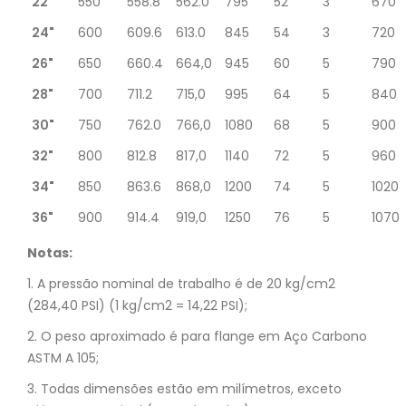
22"
550
558.8
562.0
795
52
3
670
24"
600
609.6
613.0
845
54
3
720
26"
650
660.4
664,0
945
60
5
790
28"
700
711.2
715,0
995
64
5
840
30"
750
762.0
766,0
1080
68
5
900
32"
800
812.8
817,0
1140
72
5
960
34"
850
863.6
868,0
1200
74
5
1020
36"
900
914.4
919,0
1250
76
5
1070
Notas:
1. A pressão nominal de trabalho é de 20 kg/cm2
(284,40 PSI) (1 kg/cm2 = 14,22 PSI);
2. O peso aproximado é para flange em Aço Carbono
ASTM A 105;
3. Todas dimensões estão em milímetros, exceto