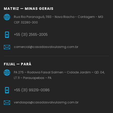
MATRIZ — MINAS GERAIS
Rua Rio Paranaguá, 1193 - Novo Riacho - Contagem - MG
CEP. 32280-300
+55 (31) 2565-2005
comercial@casadasvalvulasmg.com.br
FILIAL — PARÁ
PA 275 – Rodovia Faisal Salmen – Cidade Jardim – QD. 04,
LT.11 – Parauapebas – PA
+55 (31) 99219-0086
vendaspa@casadasvalvulasmg.com.br