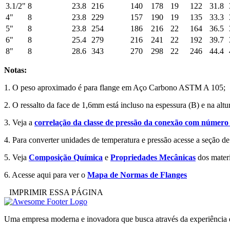
3.1/2"
8
23.8
216
140
178
19
122
31.8
4"
8
23.8
229
157
190
19
135
33.3
5"
8
23.8
254
186
216
22
164
36.5
6"
8
25.4
279
216
241
22
192
39.7
8"
8
28.6
343
270
298
22
246
44.4
Notas:
1. O peso aproximado é para flange em Aço Carbono ASTM A 105;
2. O ressalto da face de 1,6mm está incluso na espessura (B) e na altu
3. Veja a
correlação da classe de pressão da conexão com número 
4. Para converter unidades de temperatura e pressão acesse a seção d
5. Veja
Composição Química
e
Propriedades Mecânicas
dos materi
6. Acesse aqui para ver o
Mapa de Normas de Flanges
IMPRIMIR ESSA PÁGINA
Uma empresa moderna e inovadora que busca através da experiência de 