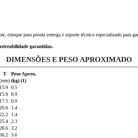
te, estoque para pronta entrega e suporte técnico especializado para gar
streabilidade garantidas.
DIMENSÕES E PESO APROXIMADO
T
Peso Aprox.
(mm)
(kg) (1)
15.9
0.5
15.9
0.9
17.5
0.9
20.6
1.4
22.2
1.4
25.4
2.3
28.6
3.2
30.2
3.6