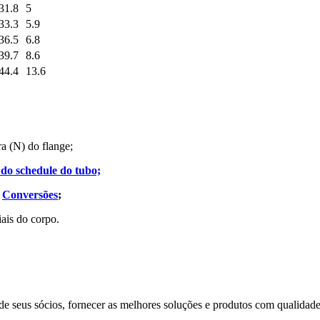
31.8
5
33.3
5.9
36.5
6.8
39.7
8.6
44.4
13.6
ra (N) do flange;
do schedule do tubo;
e
Conversões
;
ais do corpo.
seus sócios, fornecer as melhores soluções e produtos com qualidade e