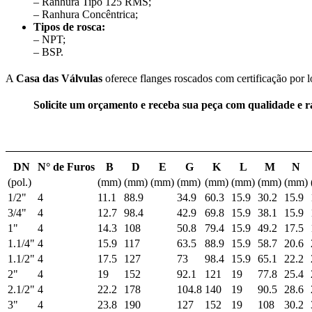
– Ranhura Tipo 125 RMS;
– Ranhura Concêntrica;
Tipos de rosca:
– NPT;
– BSP.
A
Casa das Válvulas
oferece flanges roscados com certificação por lo
Solicite um orçamento e receba sua peça com qualidade e ra
DN
N° de Furos
B
D
E
G
K
L
M
N
(pol.)
(mm)
(mm)
(mm)
(mm)
(mm)
(mm)
(mm)
(mm)
1/2"
4
11.1
88.9
34.9
60.3
15.9
30.2
15.9
3/4"
4
12.7
98.4
42.9
69.8
15.9
38.1
15.9
1"
4
14.3
108
50.8
79.4
15.9
49.2
17.5
1.1/4"
4
15.9
117
63.5
88.9
15.9
58.7
20.6
1.1/2"
4
17.5
127
73
98.4
15.9
65.1
22.2
2"
4
19
152
92.1
121
19
77.8
25.4
2.1/2"
4
22.2
178
104.8
140
19
90.5
28.6
3"
4
23.8
190
127
152
19
108
30.2