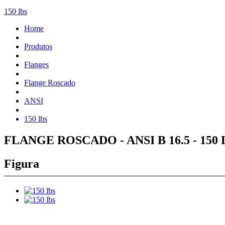
150 lbs
Home
Produtos
Flanges
Flange Roscado
ANSI
150 lbs
FLANGE ROSCADO - ANSI B 16.5 - 150 
Figura