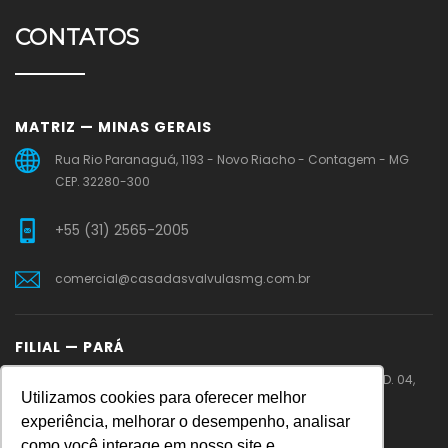
CONTATOS
MATRIZ — MINAS GERAIS
Rua Rio Paranaguá, 1193 - Novo Riacho - Contagem - MG
CEP. 32280-300
+55 (31) 2565-2005
comercial@casadasvalvulasmg.com.br
FILIAL — PARÁ
PA 275 – Rodovia Faisal Salmen – Cidade Jardim – QD. 04,
Utilizamos cookies para oferecer melhor
LT.11 – Parauapebas – PA
experiência, melhorar o desempenho, analisar
como você interage em nosso site e