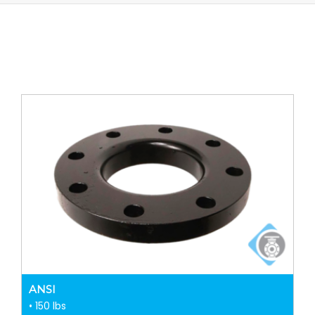
ANSI
• 150 lbs