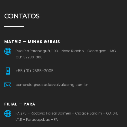
CONTATOS
MATRIZ — MINAS GERAIS
Rua Rio Paranaguá, 1193 - Novo Riacho - Contagem - MG
CEP. 32280-300
+55 (31) 2565-2005
comercial@casadasvalvulasmg.com.br
FILIAL — PARÁ
PA 275 – Rodovia Faisal Salmen – Cidade Jardim – QD. 04,
LT.11 – Parauapebas – PA