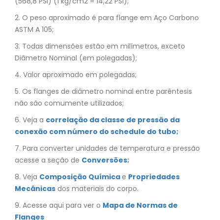
(568,8 PSI) (1 kg/cm2 = 14,22 PSI);
2. O peso aproximado é para flange em Aço Carbono
ASTM A 105;
3. Todas dimensões estão em milímetros, exceto
Diâmetro Nominal (em polegadas);
4. Valor aproximado em polegadas;
5. Os flanges de diâmetro nominal entre parêntesis
não são comumente utilizados;
6. Veja a
correlação da classe de pressão da
conexão com número do schedule do tubo;
7. Para converter unidades de temperatura e pressão
acesse a seção de
Conversões
;
8. Veja
Composição Química
e
Propriedades
Mecânicas
dos materiais do corpo.
9. Acesse aqui para ver o
Mapa de Normas de
Flanges