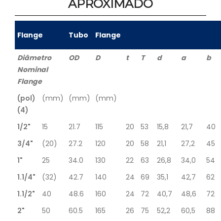
APROXIMADO
Flange
Tubo
Flange
Diâmetro
OD
D
t
T
d
a
b
Nominal
Flange
(pol)
(mm)
(mm)
(mm)
(4)
1/2"
15
21.7
115
20
53
15,8
21,7
40
3/4"
(20)
27.2
120
20
58
21,1
27,2
45
1"
25
34.0
130
22
63
26,8
34,0
54
1.1/4"
(32)
42.7
140
24
69
35,1
42,7
62
1.1/2"
40
48.6
160
24
72
40,7
48,6
72
2"
50
60.5
165
26
75
52,2
60,5
88