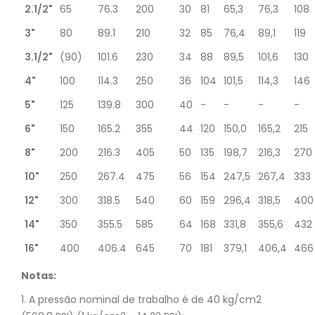
2.1/2"
65
76.3
200
30
81
65,3
76,3
108
3"
80
89.1
210
32
85
76,4
89,1
119
3.1/2"
(90)
101.6
230
34
88
89,5
101,6
130
4"
100
114.3
250
36
104
101,5
114,3
146
5"
125
139.8
300
40
-
-
-
-
6"
150
165.2
355
44
120
150,0
165,2
215
8"
200
216.3
405
50
135
198,7
216,3
270
10"
250
267.4
475
56
154
247,5
267,4
333
12"
300
318.5
540
60
159
296,4
318,5
400
14"
350
355.5
585
64
168
331,8
355,6
432
16"
400
406.4
645
70
181
379,1
406,4
466
Notas:
1. A pressão nominal de trabalho é de 40 kg/cm2