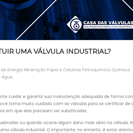
UIR UMA VÁLVULA INDUSTRIAL?
de Energia
Mineração
Papel e Celulose
Petroquímica
Química
e Água
ortante cuidar e garantir sua manutenção adequada de forma con
cê toma muito cuidado com as válvulas para se certificar de 
s em que elas precisam ser substituídas.
ebradas ou quando ocorre algum dano mais sério na válvula. 
uma válvula industrial. O importante, no entanto, é estar atento