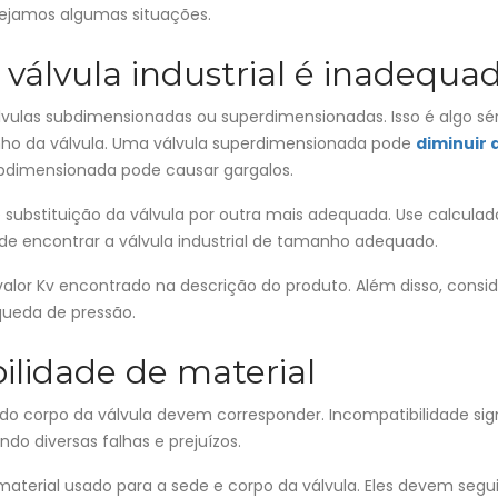
Vejamos algumas situações.
álvula industrial é inadequa
lvulas subdimensionadas ou superdimensionadas. Isso é algo sér
ho da válvula. Uma válvula superdimensionada pode
diminuir 
bdimensionada pode causar gargalos.
 substituição da válvula por outra mais adequada. Use calculad
e encontrar a válvula industrial de tamanho adequado.
lor Kv encontrado na descrição do produto. Além disso, consid
queda de pressão.
lidade de material
l do corpo da válvula devem corresponder. Incompatibilidade sig
ndo diversas falhas e prejuízos.
material usado para a sede e corpo da válvula. Eles devem segui