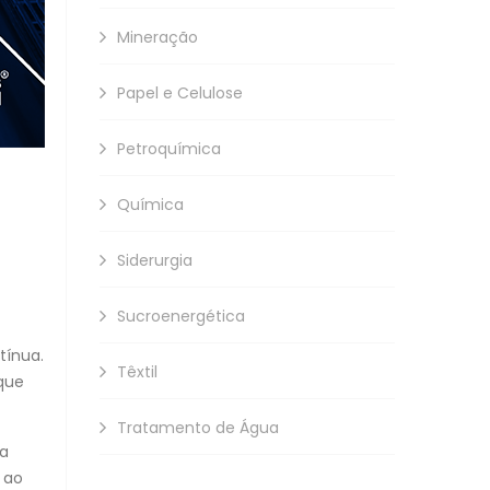
Mineração
Papel e Celulose
Petroquímica
Química
Siderurgia
Sucroenergética
tínua.
Têxtil
que
Tratamento de Água
Na
 ao