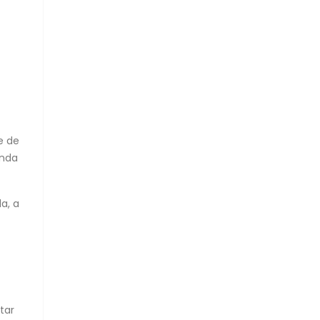
e de
onda
a, a
tar