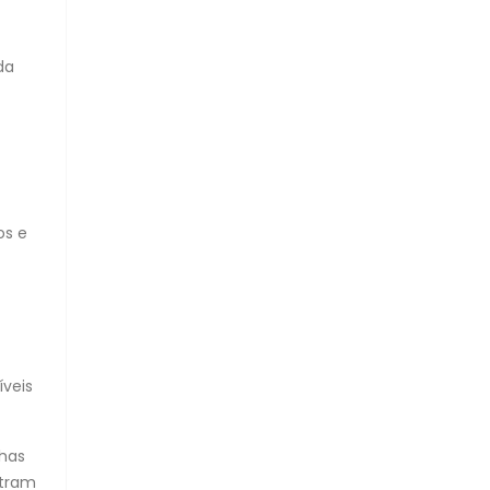
da
os e
íveis
lhas
ntram