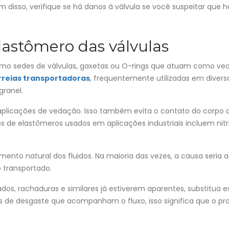
m disso, verifique se há danos à válvula se você suspeitar que 
astômero das válvulas
mo sedes de válvulas, gaxetas ou O-rings que atuam como ve
rreias transportadoras
, frequentemente utilizadas em divers
granel.
a aplicações de vedação. Isso também evita o contato do corpo 
os de elastômeros usados em aplicações industriais incluem nitri
nto natural dos fluidos. Na maioria das vezes, a causa seria a
 transportado.
s, rachaduras e similares já estiverem aparentes, substitua e
s de desgaste que acompanham o fluxo, isso significa que o pr