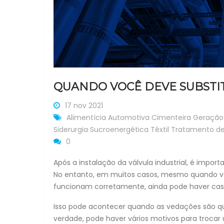
QUANDO VOCÊ DEVE SUBSTIT
17 nov 2021
Alimentícia
Automotiva
Cimenteira
Geração 
Siderurgia
Sucroenergética
Têxtil
Tratamento d
0
Após a instalação da válvula industrial, é imp
No entanto, em muitos casos, mesmo quando vo
funcionam corretamente, ainda pode haver caso
Isso pode acontecer quando as vedações são qu
verdade, pode haver vários motivos para trocar 