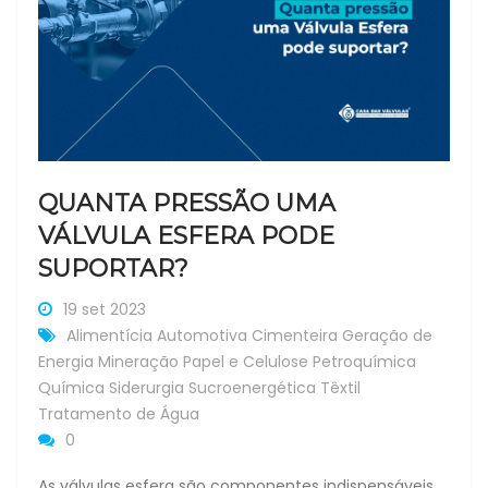
QUANTA PRESSÃO UMA
VÁLVULA ESFERA PODE
SUPORTAR?
19 set 2023
Alimentícia
Automotiva
Cimenteira
Geração de
Energia
Mineração
Papel e Celulose
Petroquímica
Química
Siderurgia
Sucroenergética
Têxtil
Tratamento de Água
0
As válvulas esfera são componentes indispensáveis ​​