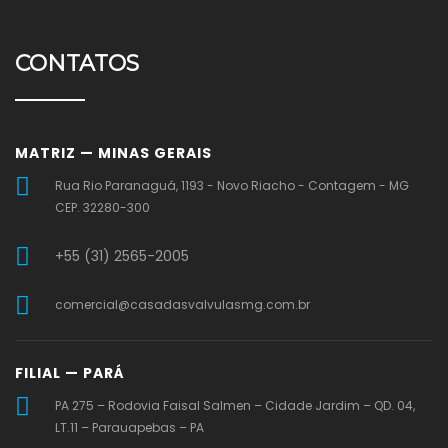
CONTATOS
MATRIZ — MINAS GERAIS
Rua Rio Paranaguá, 1193 - Novo Riacho - Contagem - MG
CEP. 32280-300
+55 (31) 2565-2005
comercial@casadasvalvulasmg.com.br
FILIAL — PARÁ
PA 275 – Rodovia Faisal Salmen – Cidade Jardim – QD. 04,
LT.11 – Parauapebas – PA