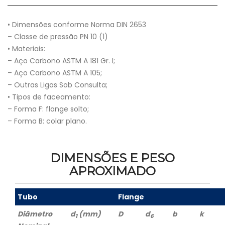
• Dimensões conforme Norma DIN 2653
– Classe de pressão PN 10 (1)
• Materiais:
– Aço Carbono ASTM A 181 Gr. I;
– Aço Carbono ASTM A 105;
– Outras Ligas Sob Consulta;
• Tipos de faceamento:
– Forma F: flange solto;
– Forma B: colar plano.
DIMENSÕES E PESO
APROXIMADO
Tubo
Flange
Diâmetro
d
(mm)
D
d
b
k
1
6