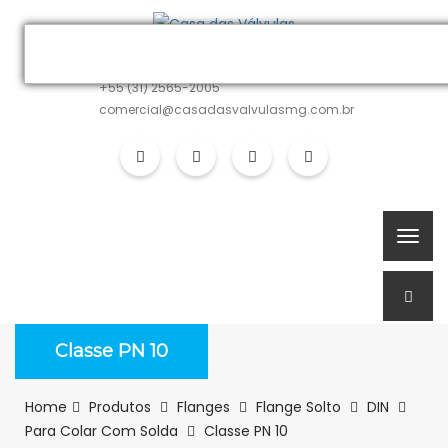
MATRIZ
+55 (31) 2565-2005
comercial@casadasvalvulasmg.com.br
Classe PN 10
Home
Produtos
Flanges
Flange Solto
DIN
Para Colar Com Solda
Classe PN 10