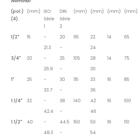
Nominal
(pol.)
(mm)
ISO
DIN
(mm)
(mm)
(mm)
(mm)
(4)
Série
Série
1
2
1/2"
15
-
20
95
22
14
65
21.3
-
24
3/4"
20
-
25
105
28
14
75
26.9
-
30
1"
25
-
30
115
33
16
85
33.7
-
36
1.1/4"
32
-
38
140
42
16
100
42.4
-
46
1.1/2"
40
-
44.5
150
50
16
110
48.3
-
54