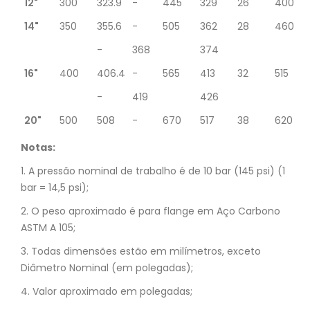
12"
300
323.9
-
445
329
26
400
14"
350
355.6
-
505
362
28
460
-
368
374
16"
400
406.4
-
565
413
32
515
-
419
426
20"
500
508
-
670
517
38
620
Notas:
1. A pressão nominal de trabalho é de 10 bar (145 psi) (1
bar = 14,5 psi);
2. O peso aproximado é para flange em Aço Carbono
ASTM A 105;
3. Todas dimensões estão em milímetros, exceto
Diâmetro Nominal (em polegadas);
4. Valor aproximado em polegadas;